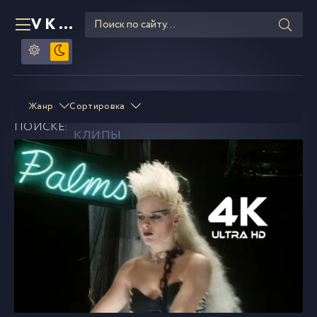
VKLIPE
RU
Relax
смотреть и скачать
Жанр
Сортировка
В
ПОИСКЕ:
клипы