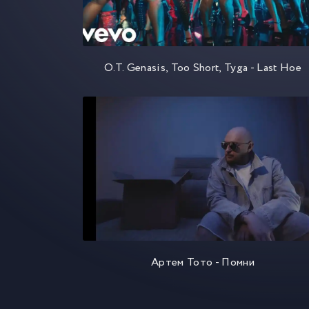
O.T. Genasis, Too Short, Tyga - Last Hoe
Артем Тото - Помни