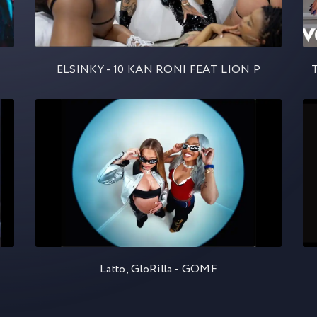
ELSINKY - 10 KAN RONI FEAT LION P
T
Latto, GloRilla - GOMF