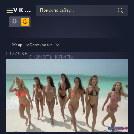
VKLIPE
RU
Savage-44
смотреть и
Жанр
Сортировка
В
ПОИСКЕ:
скачать клипы