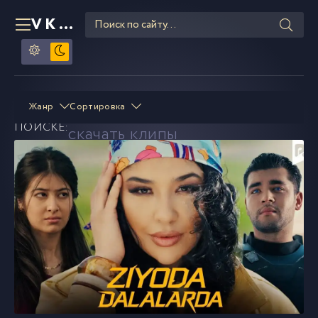
VKLIPE
RU
uzbek music
смотреть и
Жанр
Сортировка
В
ПОИСКЕ:
скачать клипы