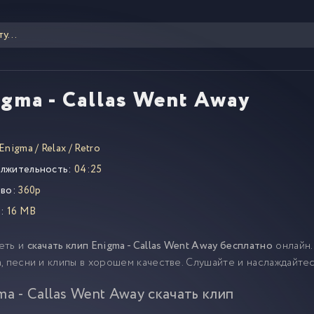
igma - Callas Went Away
Enigma
/
Relax
/
Retro
лжительность:
04:25
во:
360p
:
16 MB
еть и
скачать клип Enigma - Callas Went Away бесплатно
онлайн.
, песни и клипы в хорошем качестве. Слушайте и наслаждайте
ma - Callas Went Away скачать клип