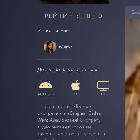
Смо
РЕЙТИНГ:
0
0
Исполнители
Enigma
Доступно на устройствах
ANDROID
IOS
ПК
На этой странице Вы можете
смотреть клип Enigma - Callas
Went Away онлайн
! Смотреть
видео онлайн в хорошем
качестве, со своего телефона на