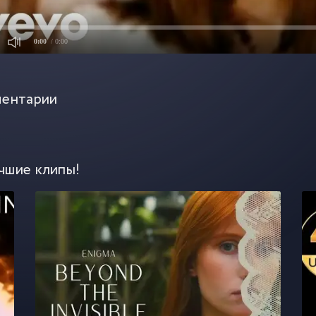
0:00
/ 0:00
ентарии
чшие клипы!