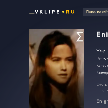
VKLIPE
RU
En
Жанр:
Продо
Качест
Размер
Смотр
Enigma
Enig