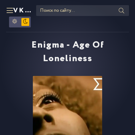
VKLIPE
RU
Enigma - Age Of
Loneliness