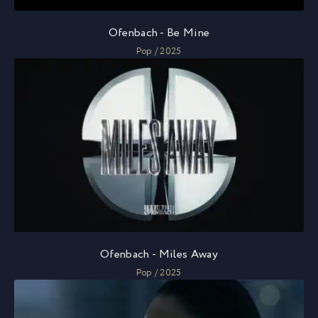
Ofenbach - Be Mine
Pop / 2025
Ofenbach - Miles Away
Pop / 2025