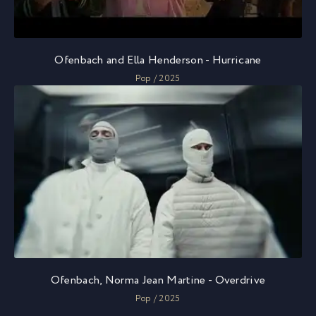
Ofenbach and Ella Henderson - Hurricane
Pop / 2025
Ofenbach, Norma Jean Martine - Overdrive
Pop / 2025