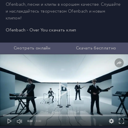
Ofenbach, песни и клипы в хорошем качестве. Слушайте
и наслаждайтесь творчеством Ofenbach и новым
клипом!
Ofenbach - Over You скачать клип
Смотреть онлайн
Скачать бесплатно
0:00
/ 0:00