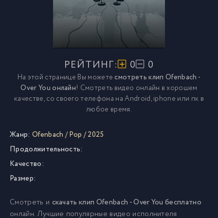
РЕЙТИНГ:
0
0
На этой странице Вы можете
смотреть клип Ofenbach -
Over You онлайн
! Смотреть видео онлайн в хорошем
качестве, со своего телефона на Android, iphone или пк в
любое время.
Жанр:
Ofenbach
/
Pop
/
2025
Продолжительность:
Качество:
Размер:
Смотреть и
скачать клип Ofenbach - Over You бесплатно
онлайн. Лучшие популярные видео исполнителя