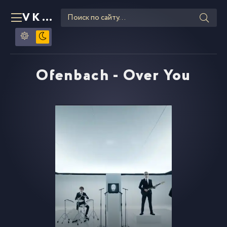
VKLIPE
RU
Ofenbach - Over You