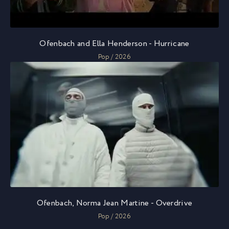
Ofenbach and Ella Henderson - Hurricane
Pop / 2026
Ofenbach, Norma Jean Martine - Overdrive
Pop / 2026