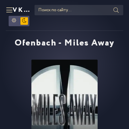
VKLIPE
RU
Ofenbach - Miles Away