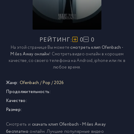
РЕЙТИНГ:
0
0
На этой странице Вы можете
смотреть клип Ofenbach -
Miles Away онлайн
! Смотреть видео онлайн в хорошем
качестве, со своего телефона на Android, iphone или пк в
любое время.
Жанр:
Ofenbach
/
Pop
/
2026
Продолжительность:
Качество:
Размер:
Смотреть и
скачать клип Ofenbach - Miles Away
бесплатно
онлайн. Лучшие популярные видео