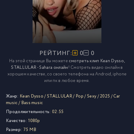
РЕЙТИНГ:
0
0
На этой странице Вы можете
смотреть клип Kean Dysso,
STALLULAR - Sahara онлайн
! Смотреть видео онлайн в
хорошем качестве, со своего телефона на Android, iphone
или пк в любое время.
Жанр:
Kean Dysso
/
STALLULAR
/
Pop
/
Sexy
/
2025
/
Car
music
/
Bass music
Продолжительность:
02:55
Качество:
1080p
Размер:
75 MB