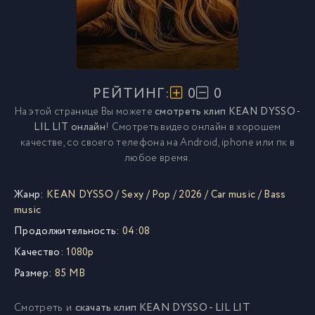
РЕЙТИНГ:
0
0
На этой странице Вы можете
смотреть клип KEAN DYSSO -
LIL LIT онлайн
! Смотреть видео онлайн в хорошем
качестве, со своего телефона на Android, iphone или пк в
любое время.
Жанр:
KEAN DYSSO
/
Sexy
/
Pop
/
2026
/
Car music
/
Bass
music
Продолжительность:
04:08
Качество:
1080p
Размер:
85 MB
Смотреть и
скачать клип KEAN DYSSO - LIL LIT