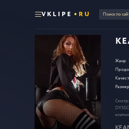
VKLIPE
RU
KE
Жанр:
Продо
Качест
Размер
Смотр
DYSSO,
клипо
KEAN