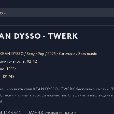
AN DYSSO - TWERK
KEAN DYSSO
/
Sexy
/
Pop
/
2025
/
Car music
/
Bass music
лжительность:
02:42
во:
1080p
:
121 MB
еть и
скачать клип KEAN DYSSO - TWERK бесплатно
онлайн. Л
 песни и клипы в хорошем качестве. Слушайте и наслаждайт
м!
 DYSSO - TWERK скачать клип