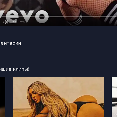
0:00
/ 0:00
ентарии
чшие клипы!