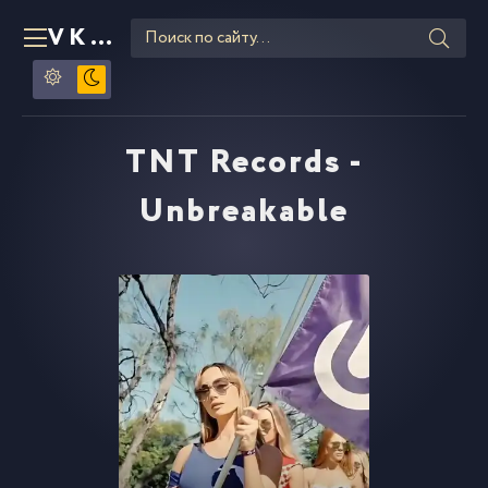
VKLIPE
RU
TNT Records -
Unbreakable