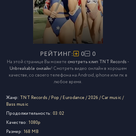
РЕЙТИНГ:
0
0
На этой странице Вы можете
смотреть клип TNT Records -
Unbreakable онлайн
! Смотреть видео онлайн в хорошем
качестве, со своего телефона на Android, iphone или пк в
любое время.
Жанр:
TNT Records
/
Pop
/
Eurodance
/
2026
/
Car music
/
Bass music
Продолжительность:
03:02
Качество:
1080p
Размер:
168 MB