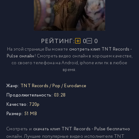
РЕЙТИНГ:
0
0
На этой странице Вы можете
смотреть клип TNT Records -
Pulse онлайн
! Смотреть видео онлайн в хорошем качестве,
со своего телефона на Android, iphone или пк в любое
время.
Жанр:
TNT Records
/
Pop
/
Eurodance
Продолжительность:
03:28
Качество:
720p
Размер:
51 MB
Смотреть и
скачать клип TNT Records - Pulse бесплатно
онлайн. Лучшие популярные видео исполнителя TNT