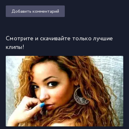
Добавить комментарий
Смотрите и скачивайте только лучшие
клипы!