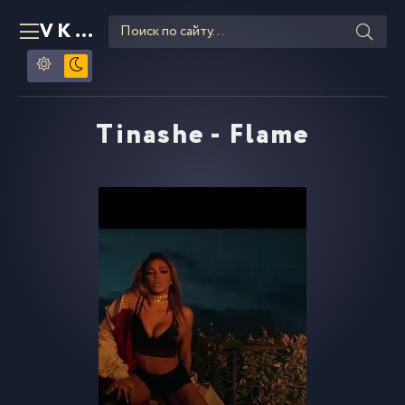
VKLIPE
RU
Tinashe - Flame