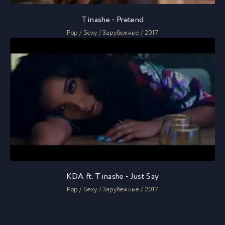
Tinashe - Pretend
Pop / Sexy / Зарубежные / 2017
KDA ft. Tinashe - Just Say
Pop / Sexy / Зарубежные / 2017