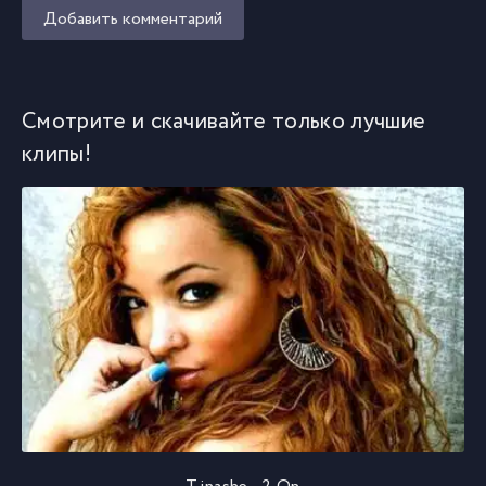
Добавить комментарий
Смотрите и скачивайте только лучшие
клипы!