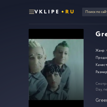
VKLIPE
RU
Gr
Жанр:
Продо
Качест
Размер
Смотр
Day, п
Gree