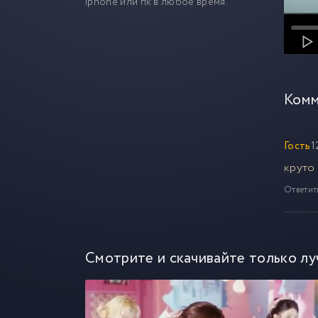
iphone или пк в любое время.
Комм
Гость
1
круто
Ответит
Смотрите и скачивайте только лу