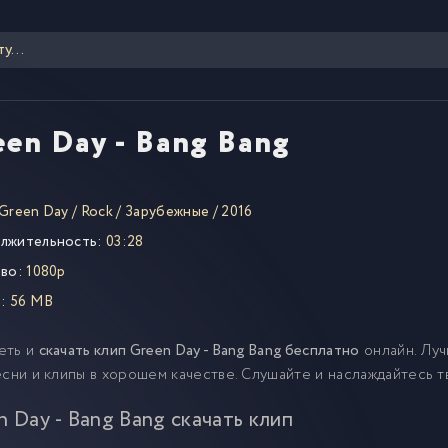
een Day - Bang Bang
Green Day
/
Rock
/
Зарубежные
/
2016
лжительность:
03:28
во:
1080p
:
56 MB
еть и
скачать клип Green Day - Bang Bang бесплатно
онлайн. Лу
есни и клипы в хорошем качестве. Слушайте и наслаждайтесь 
n Day - Bang Bang скачать клип