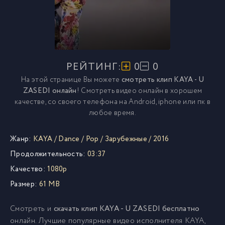
РЕЙТИНГ:
0
0
На этой странице Вы можете
смотреть клип KAYA - U
ZASEDI онлайн
! Смотреть видео онлайн в хорошем
качестве, со своего телефона на Android, iphone или пк в
любое время.
Жанр:
KAYA
/
Dance
/
Pop
/
Зарубежные
/
2016
Продолжительность:
03:37
Качество:
1080p
Размер:
61 MB
Смотреть и
скачать клип KAYA - U ZASEDI бесплатно
онлайн. Лучшие популярные видео исполнителя KAYA,