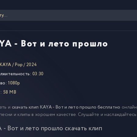
YA - Вот и лето прошло
KAYA
/
Pop
/
2024
лжительность:
03:30
во:
1080p
:
58 MB
еть и
скачать клип KAYA - Вот и лето прошло бесплатно
онлайн
песни и клипы в хорошем качестве. Слушайте и наслаждайтес
 - Вот и лето прошло скачать клип