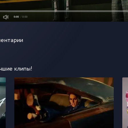
0:00
/ 0:00
ентарии
чшие клипы!