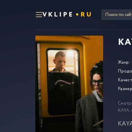
VKLIPE
RU
KA
Жанр:
Продо
Качест
Размер
Смотр
KAYA, 
KAYA