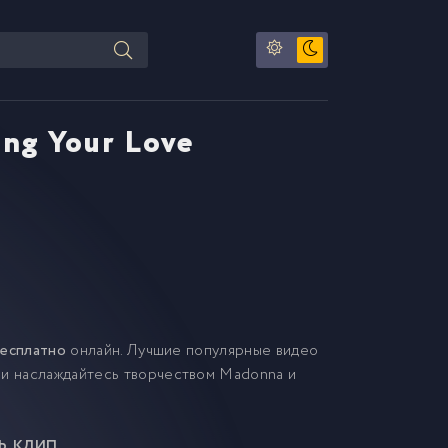
ing Your Love
 бесплатно
онлайн. Лучшие популярные видео
 и наслаждайтесь творчеством Madonna и
ь клип