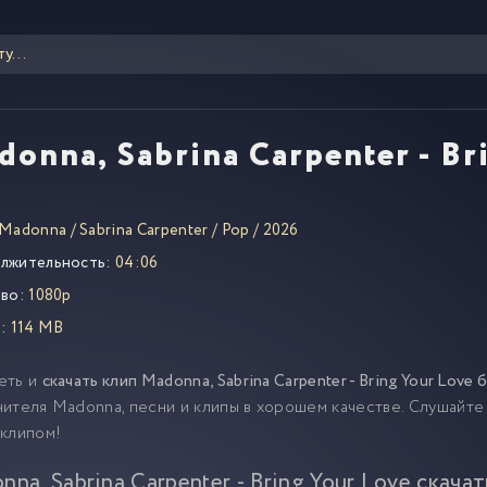
onna, Sabrina Carpenter - Br
Madonna
/
Sabrina Carpenter
/
Pop
/
2026
лжительность:
04:06
во:
1080p
:
114 MB
еть и
скачать клип Madonna, Sabrina Carpenter - Bring Your Love
ителя Madonna, песни и клипы в хорошем качестве. Слушайте
 клипом!
nna, Sabrina Carpenter - Bring Your Love скачат