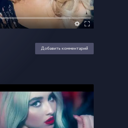
Добавить комментарий