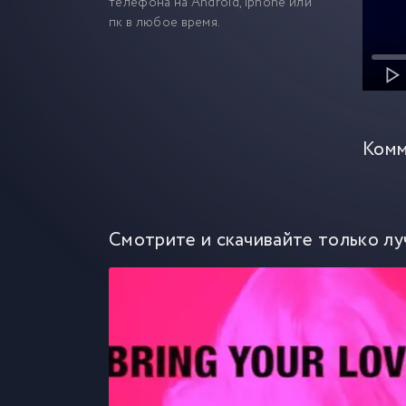
телефона на Android, iphone или
пк в любое время.
Комм
Смотрите и скачивайте только лу