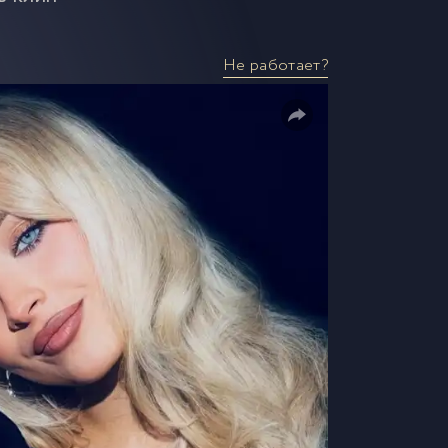
Не работает?