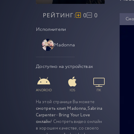
РЕЙТИНГ:
0
0
Смо
Исполнители
Madonna
Доступно на устройствах
ANDROID
IOS
ПК
На этой странице Вы можете
смотреть клип Madonna, Sabrina
Carpenter - Bring Your Love
онлайн
! Смотреть видео онлайн
в хорошем качестве, со своего