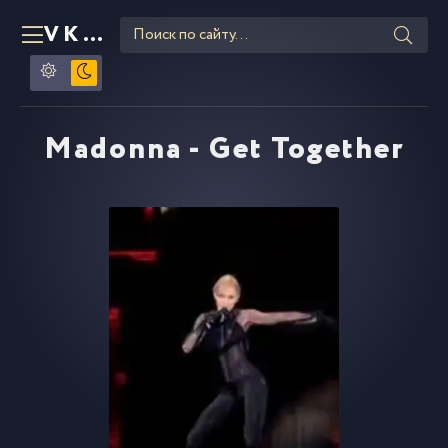
VKLIPE
RU
Madonna - Get Together