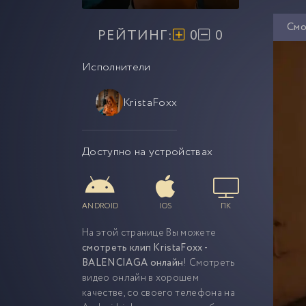
Смо
РЕЙТИНГ:
0
0
Исполнители
KristaFoxx
Доступно на устройствах
ANDROID
IOS
ПК
На этой странице Вы можете
смотреть клип KristaFoxx -
BALENCIAGA онлайн
! Смотреть
видео онлайн в хорошем
качестве, со своего телефона на