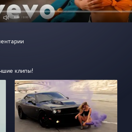
0:00
/ 0:00
ентарии
чшие клипы!