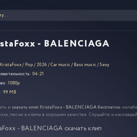
istaFoxx - BALENCIAGA
KristaFoxx
/
Pop
/
2026
/
Car music
/
Bass music
/
Sexy
лжительность:
04:21
во:
1080p
:
99 MB
еть и
скачать клип KristaFoxx - BALENCIAGA бесплатно
онлайн
Foxx, песни и клипы в хорошем качестве. Слушайте и наслажда
taFoxx - BALENCIAGA скачать клип