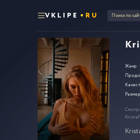
VKLIPE
RU
Kr
Жанр:
Продо
Качест
Размер
Смотр
Krista
Kris