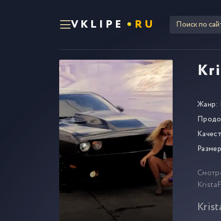
VKLIPE
RU
Kri
Жанр:
Продо
Качест
Размер
Смотр
Krista
Krist