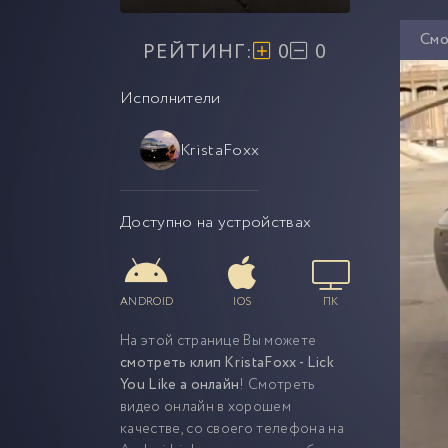
Смо
РЕЙТИНГ:
0
0
Исполнители
KristaFoxx
Доступно на устройствах
ANDROID
IOS
ПК
На этой странице Вы можете
смотреть клип KristaFoxx - Lick
You Like a онлайн
! Смотреть
видео онлайн в хорошем
качестве, со своего телефона на