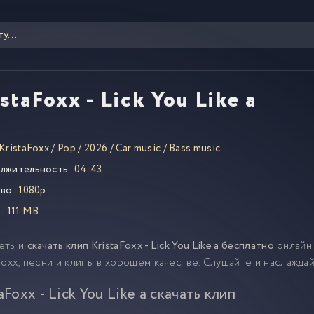
staFoxx - Lick You Like a
KristaFoxx
/
Pop
/
2026
/
Car music
/
Bass music
лжительность:
04:43
во:
1080p
:
111 MB
еть и
скачать клип KristaFoxx - Lick You Like a бесплатно
онлайн.
Foxx, песни и клипы в хорошем качестве. Слушайте и наслажда
aFoxx - Lick You Like a скачать клип