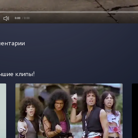
0:00
/ 0:00
ентарии
чшие клипы!