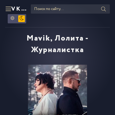
VKLIPE
RU
Mavik, Лолита -
Журналистка