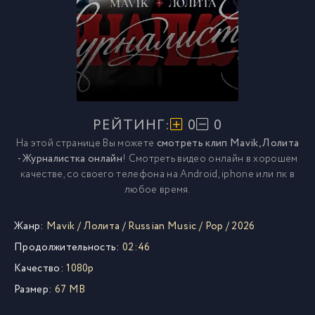
РЕЙТИНГ:
0
0
На этой странице Вы можете
смотреть клип Mavik, Лолита
- Журналистка онлайн
! Смотреть видео онлайн в хорошем
качестве, со своего телефона на Android, iphone или пк в
любое время.
Жанр:
Mavik
/
Лолита
/
Russian Music
/
Pop
/
2026
Продолжительность:
02:46
Качество:
1080p
Размер:
67 MB