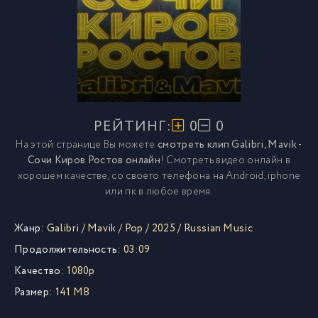
РЕЙТИНГ:
0
0
На этой странице Вы можете
смотреть клип Galibri, Mavik -
Сочи Киров Ростов онлайн
! Смотреть видео онлайн в
хорошем качестве, со своего телефона на Android, iphone
или пк в любое время.
Жанр:
Galibri
/
Mavik
/
Pop
/
2025
/
Russian Music
Продолжительность:
03:09
Качество:
1080p
Размер:
141 MB