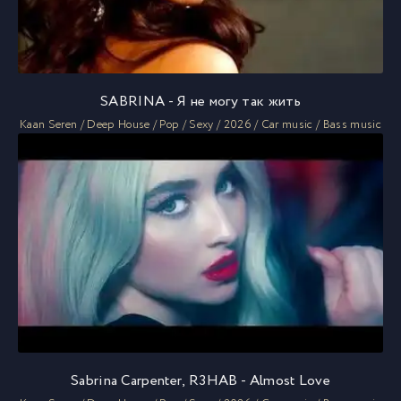
SABRINA - Я не могу так жить
Kaan Seren / Deep House / Pop / Sexy / 2026 / Car music / Bass music
Sabrina Carpenter, R3HAB - Almost Love