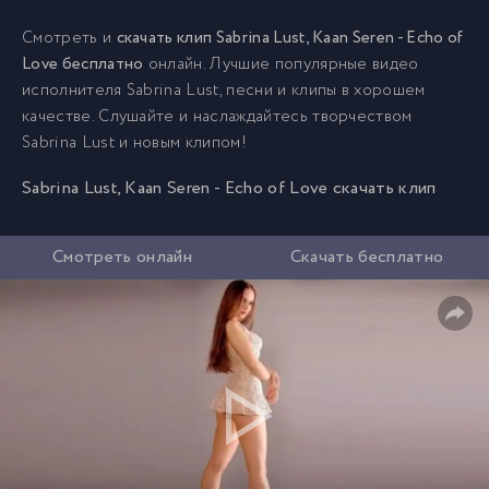
Смотреть и
скачать клип Sabrina Lust, Kaan Seren - Echo of
Love бесплатно
онлайн. Лучшие популярные видео
исполнителя Sabrina Lust, песни и клипы в хорошем
качестве. Слушайте и наслаждайтесь творчеством
Sabrina Lust и новым клипом!
Sabrina Lust, Kaan Seren - Echo of Love скачать клип
Смотреть онлайн
Скачать бесплатно