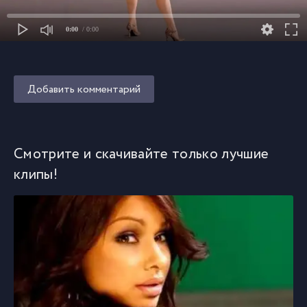
0:00
/ 0:00
Добавить комментарий
Смотрите и скачивайте только лучшие
клипы!