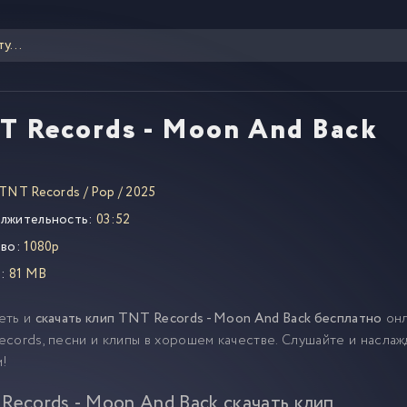
T Records - Moon And Back
TNT Records
/
Pop
/
2025
лжительность:
03:52
во:
1080p
:
81 MB
еть и
скачать клип TNT Records - Moon And Back бесплатно
онл
cords, песни и клипы в хорошем качестве. Слушайте и насла
м!
Records - Moon And Back скачать клип