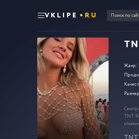
VKLIPE
RU
TN
Жанр:
Продо
Качест
Размер
Смотр
TNT Re
клипо
TNT 