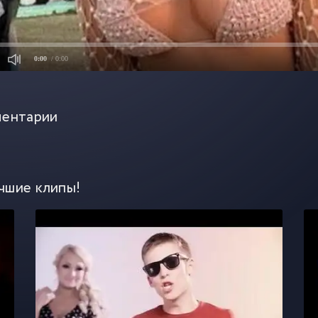
0:00
/ 0:00
ентарии
чшие клипы!