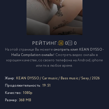
РЕЙТИНГ:
0
0
На этой странице Вы можете
смотреть клип KEAN DYSSO -
Hella Compilation онлайн
! Смотреть видео онлайн в
хорошем качестве, со своего телефона на Android, iphone
или пк в любое время.
Жанр:
KEAN DYSSO
/
Car music
/
Bass music
/
Sexy
/
2026
Продолжительность:
19:51
Качество:
1080p
Размер:
368 MB