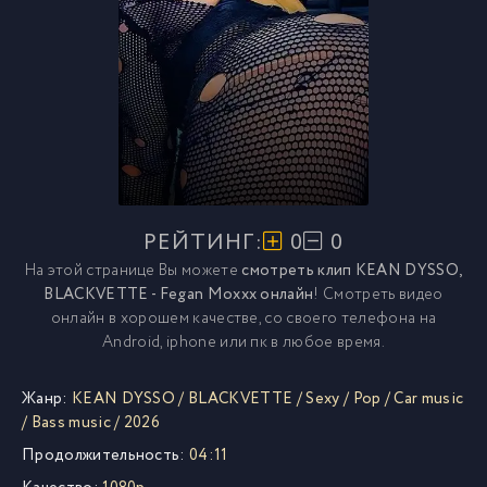
РЕЙТИНГ:
0
0
На этой странице Вы можете
смотреть клип KEAN DYSSO,
BLACKVETTE - Fegan Moxxx онлайн
! Смотреть видео
онлайн в хорошем качестве, со своего телефона на
Android, iphone или пк в любое время.
Жанр:
KEAN DYSSO
/
BLACKVETTE
/
Sexy
/
Pop
/
Car music
/
Bass music
/
2026
Продолжительность:
04:11