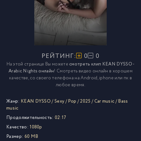
РЕЙТИНГ:
0
0
На этой странице Вы можете
смотреть клип KEAN DYSSO -
Arabic Nights онлайн
! Смотреть видео онлайн в хорошем
качестве, со своего телефона на Android, iphone или пк в
любое время.
Жанр:
KEAN DYSSO
/
Sexy
/
Pop
/
2025
/
Car music
/
Bass
music
Продолжительность:
02:17
Качество:
1080p
Размер:
60 MB