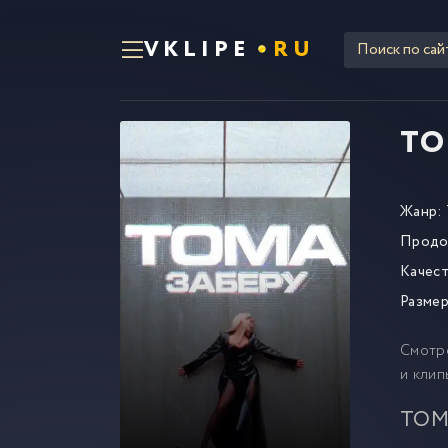
VKLIPE
RU
TO
Жанр:
Продо
Качест
Размер
Смотр
и клип
TOMA