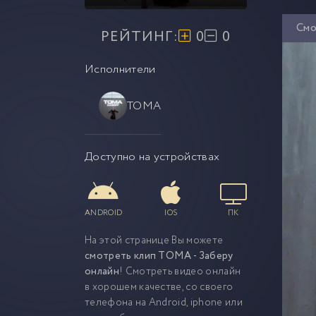
Смо
РЕЙТИНГ:
0
0
Исполнители
TOMA
Доступно на устройствах
ANDROID
IOS
ПК
На этой странице Вы можете
смотреть клип TOMA - Заберу
онлайн
! Смотреть видео онлайн
в хорошем качестве, со своего
телефона на Android, iphone или