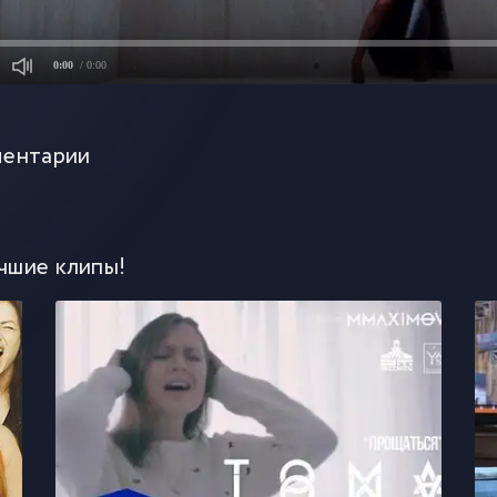
0:00
/ 0:00
ентарии
чшие клипы!