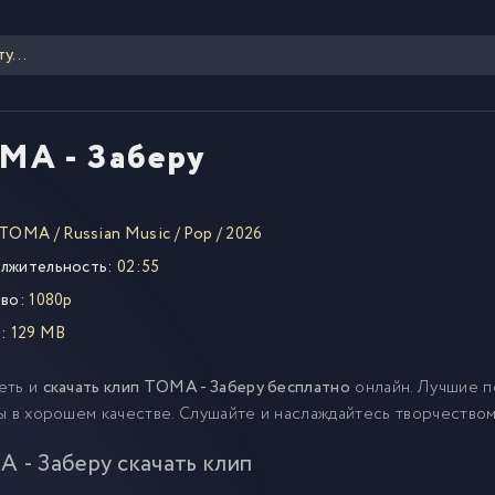
MA - Заберу
TOMA
/
Russian Music
/
Pop
/
2026
лжительность:
02:55
во:
1080p
:
129 MB
еть и
скачать клип TOMA - Заберу бесплатно
онлайн. Лучшие п
ы в хорошем качестве. Слушайте и наслаждайтесь творчество
 - Заберу скачать клип