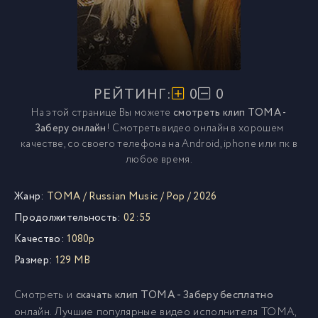
РЕЙТИНГ:
0
0
На этой странице Вы можете
смотреть клип TOMA -
Заберу онлайн
! Смотреть видео онлайн в хорошем
качестве, со своего телефона на Android, iphone или пк в
любое время.
Жанр:
TOMA
/
Russian Music
/
Pop
/
2026
Продолжительность:
02:55
Качество:
1080p
Размер:
129 MB
Смотреть и
скачать клип TOMA - Заберу бесплатно
онлайн. Лучшие популярные видео исполнителя TOMA,