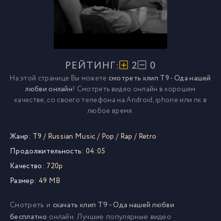
РЕЙТИНГ:
2
0
На этой странице Вы можете
смотреть клип T9 - Ода нашей
любви онлайн
! Смотреть видео онлайн в хорошем
качестве, со своего телефона на Android, iphone или пк в
любое время.
Жанр:
T9
/
Russian Music
/
Pop
/
Rap
/
Retro
Продолжительность:
04:05
Качество:
720p
Размер:
49 MB
Смотреть и
скачать клип T9 - Ода нашей любви
бесплатно
онлайн. Лучшие популярные видео