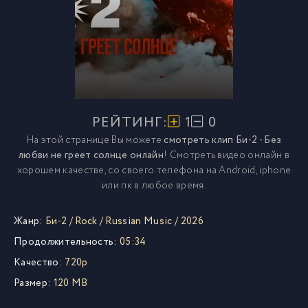
РЕЙТИНГ:
1
0
На этой странице Вы можете
смотреть клип Би-2 - Без
любви не греет солнце онлайн
! Смотреть видео онлайн в
хорошем качестве, со своего телефона на Android, iphone
или пк в любое время.
Жанр:
Би-2
/
Rock
/
Russian Music
/
2026
Продолжительность:
05:34
Качество:
720p
Размер:
120 MB