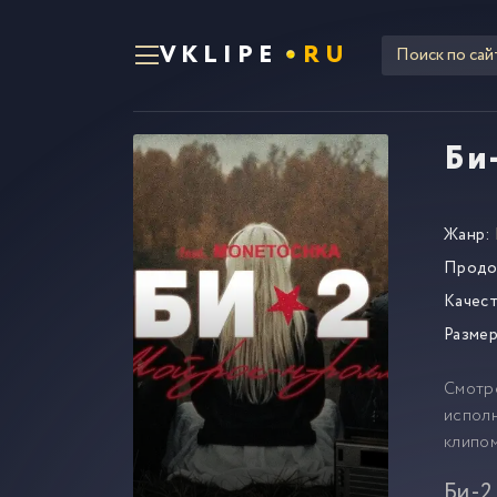
VKLIPE
RU
Би
Жанр:
Продо
Качест
Размер
Смотр
исполн
клипо
Би-2