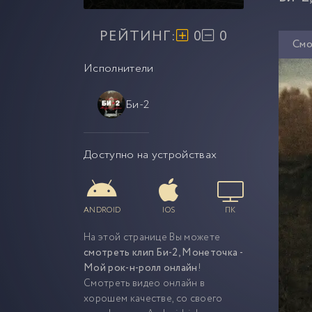
РЕЙТИНГ:
0
0
Смо
Исполнители
Би-2
Доступно на устройствах
ANDROID
IOS
ПК
На этой странице Вы можете
смотреть клип Би-2, Монеточка -
Мой рок-н-ролл онлайн
!
Смотреть видео онлайн в
хорошем качестве, со своего