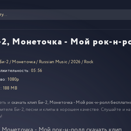
-2, Монеточка - Мой рок-н-р
Би-2
/
Монеточка
/
Russian Music
/
2026
/
Rock
лжительность:
05:56
во:
1080p
:
188 MB
еть и
скачать клип Би-2, Монеточка - Мой рок-н-ролл бесплатн
ителя Би-2, песни и клипы в хорошем качестве. Слушайте и н
м!
, Монеточка - Мой рок-н-ролл скачать клип