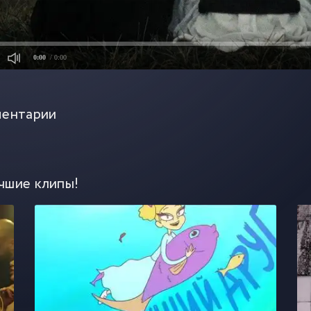
0:00
/ 0:00
ентарии
чшие клипы!