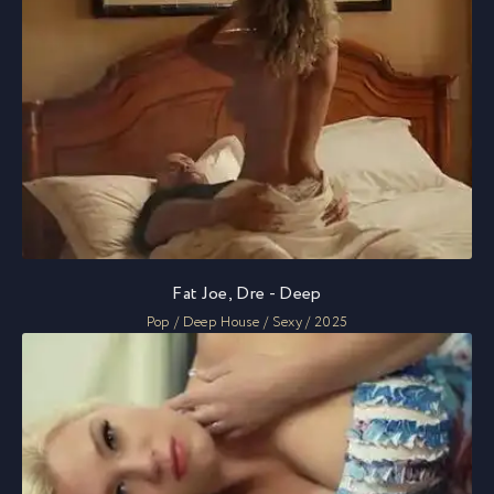
Fat Joe, Dre - Deep
Pop / Deep House / Sexy / 2025