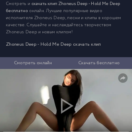
Смотреть и
скачать клип Zhoneus Deep - Hold Me Deep
бесплатно
онлайн. Лучшие популярные видео
исполнителя Zhoneus Deep, песни и клипы в хорошем
качестве. Слушайте и наслаждайтесь творчеством
Zhoneus Deep и новым клипом!
Zhoneus Deep - Hold Me Deep скачать клип
Смотреть онлайн
Скачать бесплатно