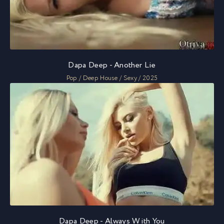
Dapa Deep - Another Lie
Pop / Deep House / Sexy / 2025
Dapa Deep - Always With You