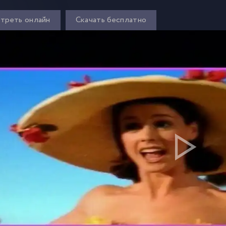
треть онлайн
Скачать бесплатно