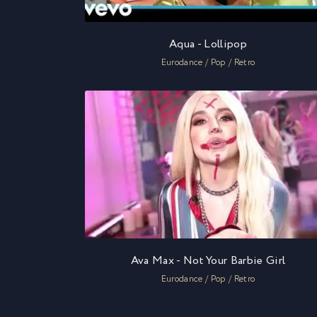
Aqua - Lollipop
Eurodance / Pop / Retro
Ava Max - Not Your Barbie Girl
Eurodance / Pop / Retro