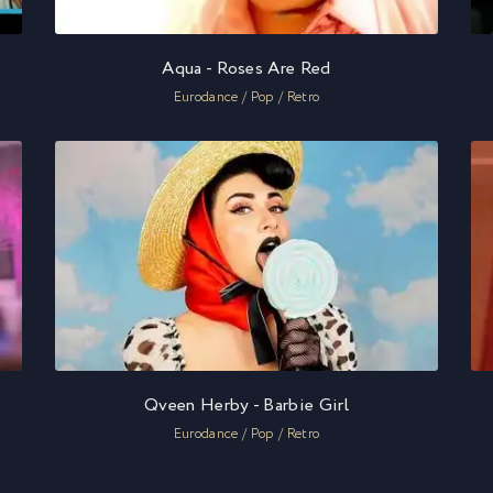
Aqua - Roses Are Red
Eurodance / Pop / Retro
Qveen Herby - Barbie Girl
Eurodance / Pop / Retro