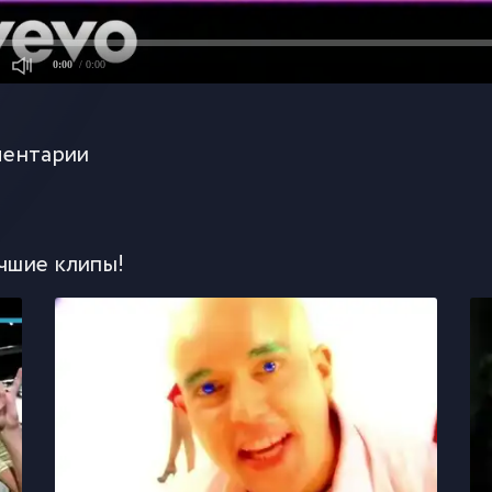
0:00
/ 0:00
ентарии
чшие клипы!