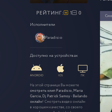
РЕЙТИНГ:
1
0
Смо
Исполнители
Paradisio
Доступно на устройствах
ANDROID
IOS
ПК
На этой странице Вы можете
смотреть клип Paradisio, Maria
Garcia, Dj Patrick Samoy - Bailando
онлайн
! Смотреть видео онлайн
в хорошем качестве, со своего