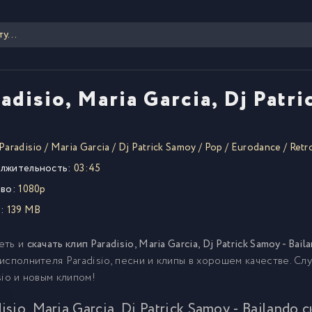
adisio, Maria Garcia, Dj Patr
Paradisio
/
Maria Garcia
/
Dj Patrick Samoy
/
Pop
/
Eurodance
/
Retr
лжительность:
03:45
во:
1080p
:
139 MB
еть и
скачать клип Paradisio, Maria Garcia, Dj Patrick Samoy - Ba
исполнителя Paradisio, песни и клипы в хорошем качестве. С
sio и новым клипом!
isio, Maria Garcia, Dj Patrick Samoy - Bailando 