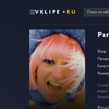
VKLIPE
RU
Par
Жанр:
Продо
Качест
Размер
Смотр
видео 
Paradi
Parad