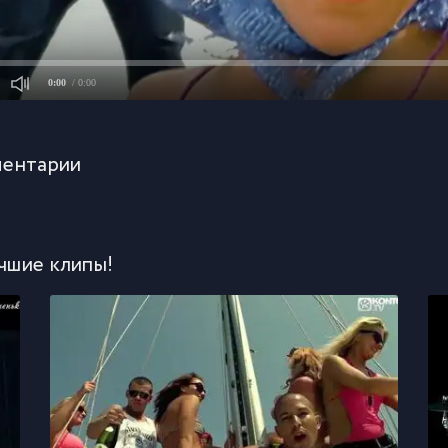
0:00
/ 0:00
ентарии
чшие клипы!