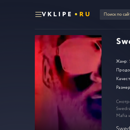
VKLIPE
RU
Sw
Жанр:
Продо
Качест
Размер
Смотр
Swedis
Mafia 
Swed