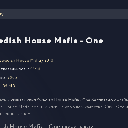
edish House Mafia - One
Swedish House Mafia
/
2010
лжительность:
03:15
во:
720p
:
36 MB
еть и
скачать клип Swedish House Mafia - One бесплатно
онлайн
h House Mafia, песни и клипы в хорошем качестве. Слушайте
и новым клипом!
ish House Mafia - One скачать клип