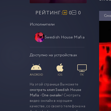
РЕЙТИНГ:
0
0
Смо
Исполнители
Swedish House Mafia
Доступно на устройствах
ANDROID
IOS
ПК
На этой странице Вы можете
смотреть клип Swedish House
Mafia - One онлайн
! Смотреть
видео онлайн в хорошем
качестве, со своего телефона на