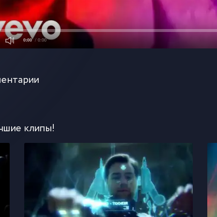
0:00
/ 0:00
ентарии
чшие клипы!