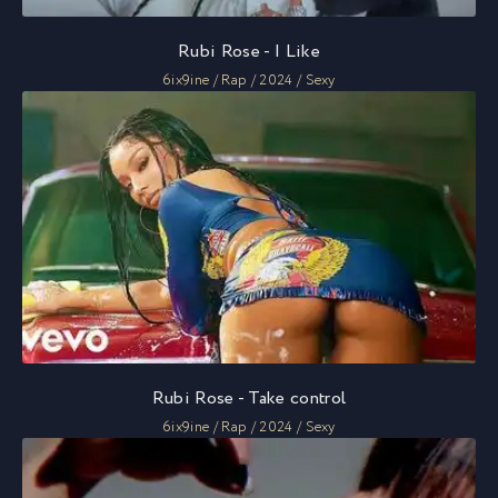
Rubi Rose - I Like
6ix9ine / Rap / 2024 / Sexy
Rubi Rose - Take control
6ix9ine / Rap / 2024 / Sexy