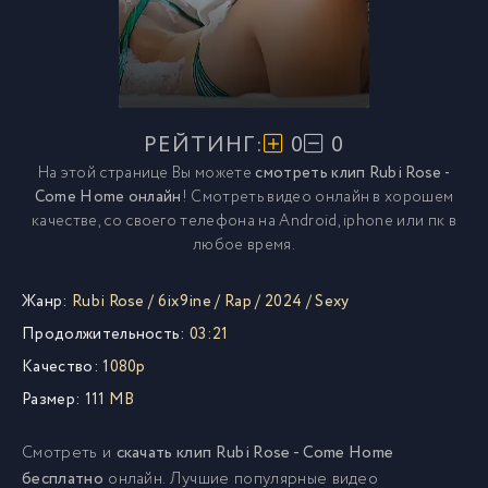
РЕЙТИНГ:
0
0
На этой странице Вы можете
смотреть клип Rubi Rose -
Come Home онлайн
! Смотреть видео онлайн в хорошем
качестве, со своего телефона на Android, iphone или пк в
любое время.
Жанр:
Rubi Rose
/
6ix9ine
/
Rap
/
2024
/
Sexy
Продолжительность:
03:21
Качество:
1080p
Размер:
111 MB
Смотреть и
скачать клип Rubi Rose - Come Home
бесплатно
онлайн. Лучшие популярные видео