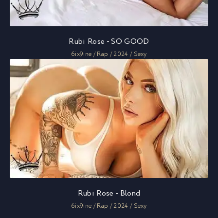
Rubi Rose - SO GOOD
6ix9ine / Rap / 2024 / Sexy
Rubi Rose - Blond
6ix9ine / Rap / 2024 / Sexy