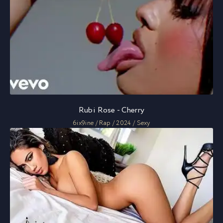
Rubi Rose - Cherry
6ix9ine / Rap / 2024 / Sexy