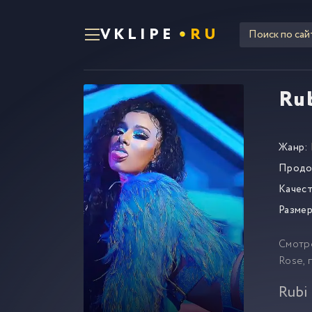
VKLIPE
RU
Ru
Жанр:
Продо
Качест
Размер
Смотр
Rose, 
Rubi