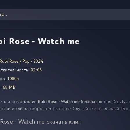
bi Rose - Watch me
Rubi Rose
/
Pop
/
2024
лжительность:
02:06
во:
1080p
:
68 MB
еть и
скачать клип Rubi Rose - Watch me бесплатно
онлайн. Луч
песни и клипы в хорошем качестве. Слушайте и наслаждайтесь
 Rose - Watch me скачать клип