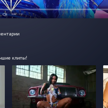
0:00
/ 0:00
ентарии
чшие клипы!