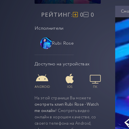
Смо
РЕЙТИНГ:
0
0
Исполнители
Rubi Rose
Доступно на устройствах
ANDROID
IOS
ПК
На этой странице Вы можете
смотреть клип Rubi Rose - Watch
me онлайн
! Смотреть видео
онлайн в хорошем качестве, со
своего телефона на Android,