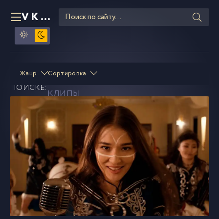
VKLIPE
RU
OTYKEN
смотреть и скачать
Жанр
Сортировка
В
ПОИСКЕ:
клипы