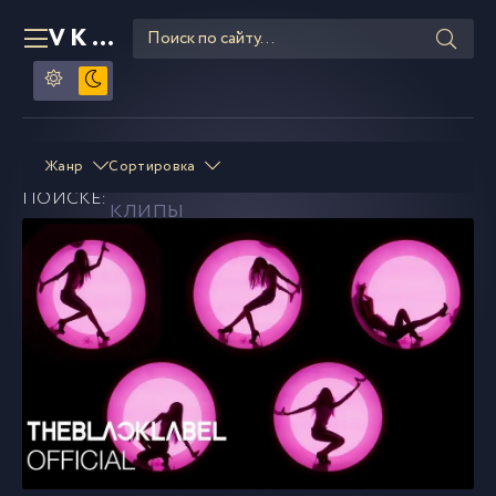
VKLIPE
RU
MEOVV
смотреть и скачать
Жанр
Сортировка
В
ПОИСКЕ:
клипы