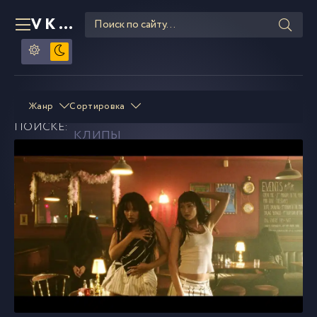
VKLIPE
RU
JADE
смотреть и скачать
Жанр
Сортировка
В
ПОИСКЕ:
клипы