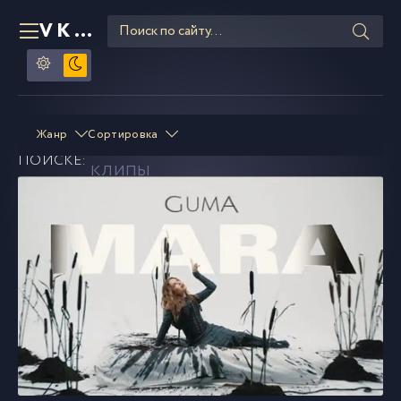
VKLIPE
RU
GUMA
смотреть и скачать
Жанр
Сортировка
В
ПОИСКЕ:
клипы