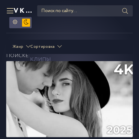
VKLIPE
RU
DJ Calma
смотреть и скачать
Жанр
Сортировка
В
ПОИСКЕ:
клипы