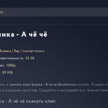
нка - А чё чё
Бьянка
/
Rap
/
russian music
лжительность:
03:06
во:
1080p
:
89 MB
еть и
скачать клип Бьянка - А чё чё бесплатно
онлайн. Лучшие п
ы в хорошем качестве. Слушайте и наслаждайтесь творчеством
а - А чё чё скачать клип