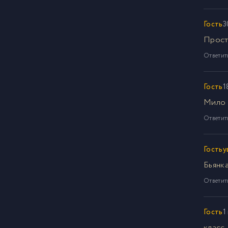
Гость
3
Прост
Ответит
Гость
1
Мило
Ответит
Гостьу
Бьянка
Ответит
Гость
1
класс