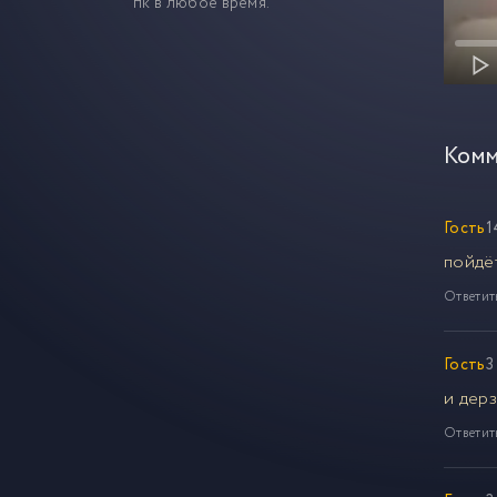
пк в любое время.
Комм
Гость
1
пойдё
Ответит
Гость
3
и дерз
Ответит