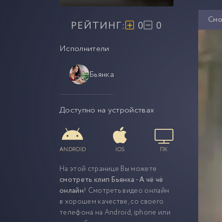
Смо
РЕЙТИНГ:
0
0
Исполнители
Бьянка
Доступно на устройствах
ANDROID
IOS
ПК
На этой странице Вы можете
смотреть клип Бьянка - А чё чё
онлайн
! Смотреть видео онлайн
в хорошем качестве, со своего
телефона на Android, iphone или