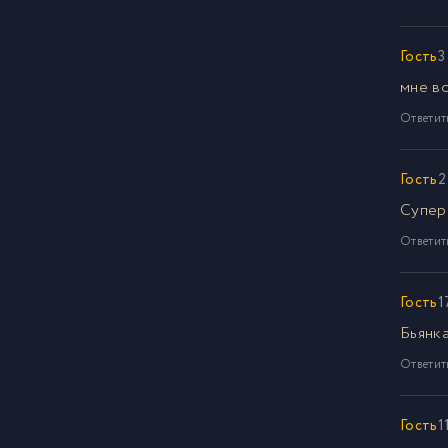
Гость
3
мне в
Ответит
Гость
2
Супер
Ответит
Гость
1
Бьянк
Ответит
Гость
1