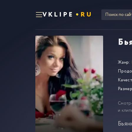
VKLIPE
RU
Бья
Жанр:
Продо
Качест
Размер
Смотр
и клип
Бьянк