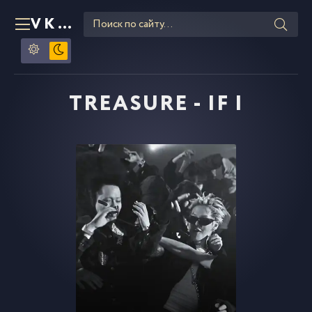
VKLIPE
RU
TREASURE - IF I