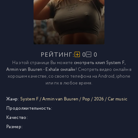
РЕЙТИНГ:
0
0
На этой странице Вы можете
смотреть клип System F,
Armin van Buuren - Exhale онлайн
! Смотреть видео онлайн в
хорошем качестве, со своего телефона на Android, iphone
или пк в любое время.
Жанр:
System F
/
Armin van Buuren
/
Pop
/
2026
/
Car music
Продолжительность:
Качество:
Размер: