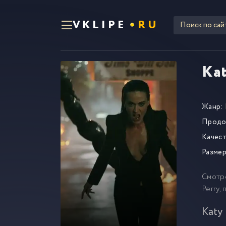
VKLIPE
RU
Kat
Жанр:
Продо
Качест
Размер
Смотр
Perry,
Katy 