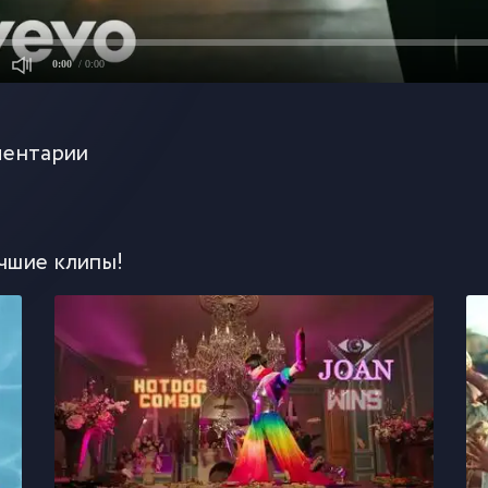
0:00
/ 0:00
ентарии
чшие клипы!