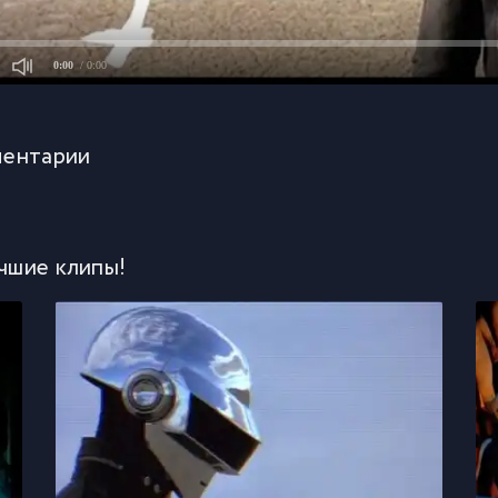
0:00
/ 0:00
ентарии
чшие клипы!