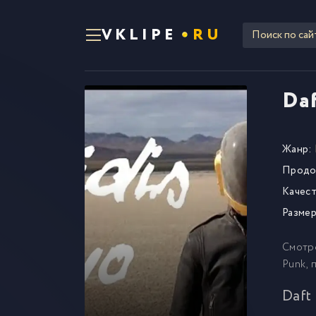
VKLIPE
RU
Daf
Жанр:
Продо
Качест
Размер
Смотр
Punk, 
Daft