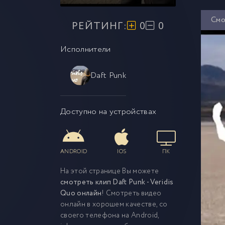
Смо
РЕЙТИНГ:
0
0
Исполнители
Daft Punk
Доступно на устройствах
ANDROID
IOS
ПК
На этой странице Вы можете
смотреть клип Daft Punk - Veridis
Quo онлайн
! Смотреть видео
онлайн в хорошем качестве, со
своего телефона на Android,